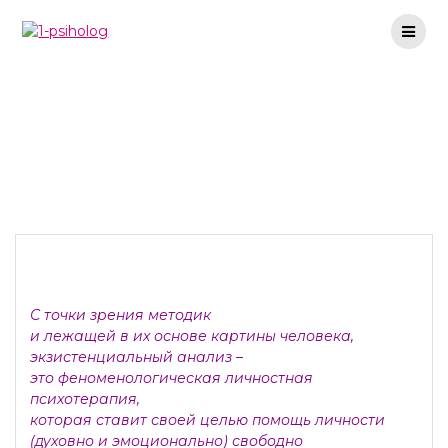
Перейти
к
содержимому
Экзистенциальный
анализ и психотерапия
С точки зрения методик
и лежащей в их основе картины человека,
экзистенциальный анализ –
это феноменологическая личностная
психотерапия,
которая ставит своей целью помощь личности
(духовно и эмоционально) свободно