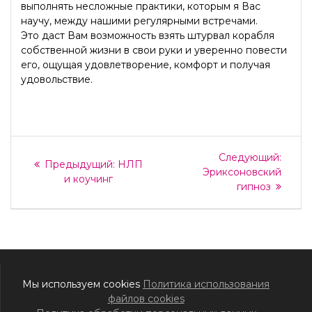
выполнять несложные практики, которым я Вас
научу, между нашими регулярными встречами.
Это даст Вам возможность взять штурвал корабля
собственной жизни в свои руки и уверенно повести
его, ощущая удовлетворение, комфорт и получая
удовольствие.
Навигация
След
Следующий:
Предыдущая
Предыдущий:
НЛП
запись
по
Эриксоновский
запись:
и коучинг
гипноз
записям
Мы используем cookies
Политика использования
файлов cookies