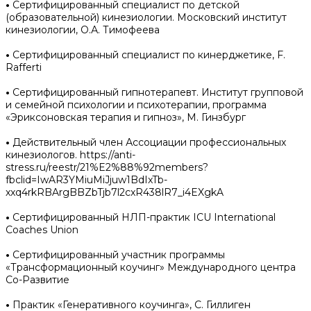
•
Сертифицированный специалист по детской
(образовательной) кинезиологии. Московский институт
кинезиологии, О.А. Тимофеева
•
Сертифицированный специалист по кинерджетике, F.
Rafferti
•
Сертифицированный гипнотерапевт. Институт групповой
и семейной психологии и психотерапии, программа
«Эриксоновская терапия и гипноз», М. Гинзбург
•
Действительный член Ассоциации профессиональных
кинезиологов. https://anti-
stress.ru/reestr/21%E2%88%92members?
fbclid=IwAR3YMiuMiJjuw1BdIxTb-
xxq4rkRBArgBBZbTjb7l2cxR438lR7_i4EXgkA
•
Сертифицированный НЛП-практик ICU International
Coaches Union
•
Сертифицированный участник программы
«Трансформационный коучинг» Международного центра
Со-Развитие
•
Практик «Генеративного коучинга», С. Гиллиген