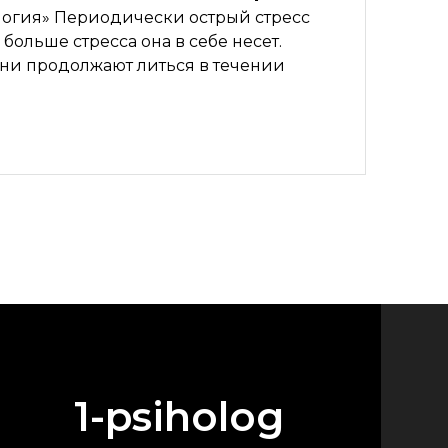
ология» Периодически острый стресс
больше стресса она в себе несет.
 они продолжают литься в течении
1-psiholog