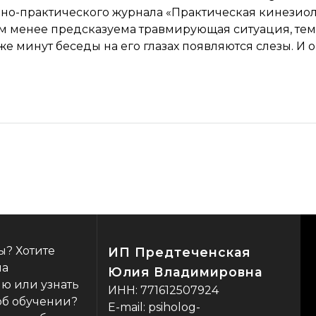
аучно-практического журнала «Практическая кинези
чем менее предсказуема травмирующая ситуация, тем 
 же минут беседы на его глазах появляются слезы. И
ы? Хотите
ИП Предтеченская
на
Юлия Владимировна
ю или узнать
ИНН: 771612507924
об обучении?
E-mail: psiholog-